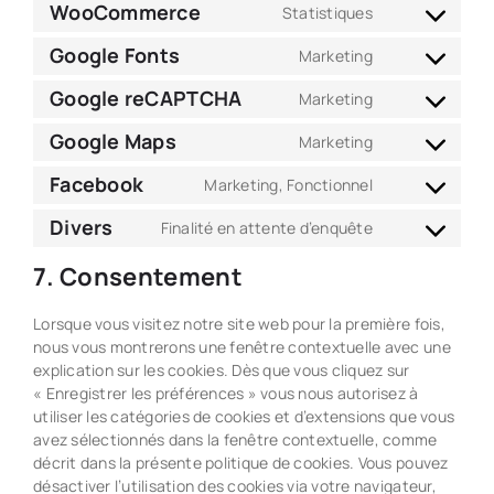
to
litespeed
WooCommerce
Statistiques
Consent
service
to
wordfence
Google Fonts
Marketing
Consent
service
to
woocommerc
Google reCAPTCHA
Marketing
Consent
service
to
google-
Google Maps
Marketing
Consent
service
fonts
to
google-
Facebook
Marketing, Fonctionnel
Consent
service
recaptcha
to
google-
Divers
Finalité en attente d’enquête
Consent
service
maps
to
facebook
7. Consentement
service
divers
Lorsque vous visitez notre site web pour la première fois,
nous vous montrerons une fenêtre contextuelle avec une
explication sur les cookies. Dès que vous cliquez sur
« Enregistrer les préférences » vous nous autorisez à
utiliser les catégories de cookies et d’extensions que vous
avez sélectionnés dans la fenêtre contextuelle, comme
décrit dans la présente politique de cookies. Vous pouvez
désactiver l’utilisation des cookies via votre navigateur,