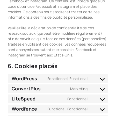
Facebook et Instagram. Ce contenu est intégré grâce un
code obtenu de Facebook et Instagram et place des
cookies. Ce contenu peut stocker et traiter certaines
informations à des fins de publicité personnalisée.
Veuillez lire la déclaration de confidentialité de ces
réseaux sociaux (qui peut être modifiée régulièrement)
afin de savoir ce qu’ils font de vos données (personnelles)
traitées en utilisant ces cookies. Les données récupérées
sont anonymisées autant que possible. Facebook et
Instagram se trouvent aux États-Unis.
6. Cookies placés
WordPress
Fonctionnel, Functional
Consent
to
ConvertPlus
Marketing
Consent
service
to
wordpress
LiteSpeed
Fonctionnel
Consent
service
to
convertplus
Wordfence
Functional, Fonctionnel
Consent
service