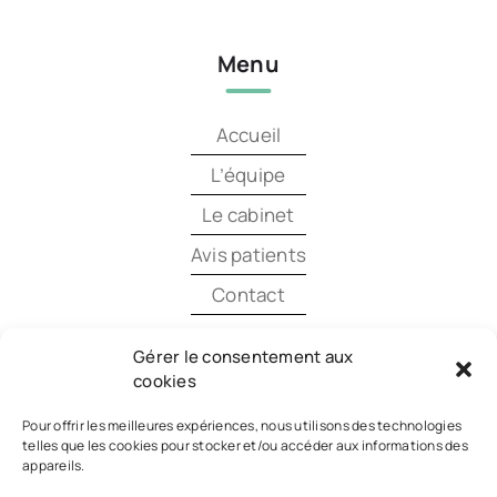
Menu
Accueil
L’équipe
Le cabinet
Avis patients
Contact
Gérer le consentement aux
Permanence téléphonique :
cookies
Lundi au Vendredi
Pour offrir les meilleures expériences, nous utilisons des technologies
De 08h00 à 11h00
telles que les cookies pour stocker et/ou accéder aux informations des
appareils.