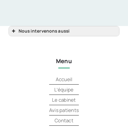
Nous intervenons aussi
Chirurgien dentiste Guingamp, Tréguier, Pontrieux
Chirurgien dentiste
Chirurgien dentiste Lannion
Chirurgien dentiste Perros-Guirec, Pleubian
Chirurgien dentiste Plestin-les-Grèves, Ploumilliau
Menu
Chirurgien dentiste Trébeurden, Paimpol
Chirurgien dentiste Trégastel, Penvénan
Accueil
L’équipe
Le cabinet
Avis patients
Contact