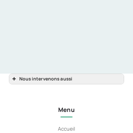
Nous intervenons aussi
implants dentaires
implants dentaires Guingamp, Tréguier, Pontrieux
implants dentaires Lannion
implants dentaires Perros-Guirec, Pleubian
implants dentaires Plestin-les-Grèves, Ploumilliau
Menu
implants dentaires Trébeurden, Paimpol
implants dentaires Trégastel, Penvénan
Accueil