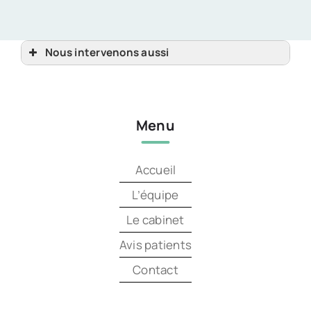
Nous intervenons aussi
Parodontologie
Parodontologie Guingamp, Tréguier, Pontrieux
Parodontologie Lannion
Parodontologie Perros-Guirec, Pleubian
Parodontologie Plestin-les-Grèves, Ploumilliau
Menu
Parodontologie Trébeurden, Paimpol
Parodontologie Trégastel, Penvénan
Accueil
L’équipe
Le cabinet
Avis patients
Contact